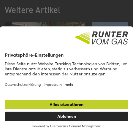
Weitere Artikel
Lenkrad statt Lineal
Begleitetes F
Wie Schülerinnen und Schüler
Zwei Lkw-Fahrer,
im Fahrsimulator spielerisch den
Leidenschaft: Au
Blick aus einem Lkw
und Sohn.
kennenlernen.