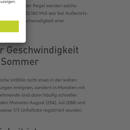
nschaden. In der Regel werden solche
verursacht. 22.180 Mal war bei Außerorts-
epasster Geschwindigkeit eine
r Geschwindigkeit
nd Sommer
liche Unfälle nicht etwa in der kalten
gungen ereignen, sondern in Monaten mit
lnehmende sind dann häufig schneller
den Monaten August (294), Juli (288) und
eise 173 Unfalltote registriert wurden.