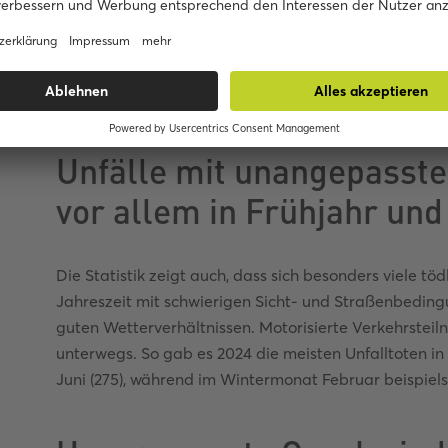
Fahrbahn“ mit 28,7 Prozent bei Unfällen mit Persone
Unfälle durch eine nicht angepasste Geschwindigkeit 
Unfällen mit Personenschaden das Fahren mit unang
Unfallursache – und damit die meistgenannte.
Unfälle mit unangepasste
vor allem in Frühjahr u
Die Statistik zeigt auch, dass sich besonders viele töd
Jahreszeit mit schwierigen Sicht- und Straßenbedin
guten Wetterverhältnissen. Motorisierte Verkehrstei
unterwegs. So gab es 2024 die meisten Unfalltoten in 
Juni (275), während im Wintermonat Februar beispielsw