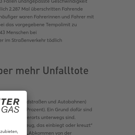
583 Fällen unangepasste Geschwindigkeit
lich 2.287 Mal überschritten Fahrende
 häufiger waren Fahrerinnen und Fahrer mit
ei das vorgegebene Tempolimit zu
843 Menschen bei
er im Straßenverkehr tödlich
ber mehr Unfalltote
rts (auf Landstraßen und Autobahnen)
hrstoten (67 Prozent). Ein Grund dafür sind
ahrende außerorts unterwegs sind.
eren Fahrzeug, das einbiegt oder kreuzt“
 außerorts das „Abkommen von der