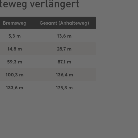
teweg verlängert
Bremsweg
Gesamt (Anhalteweg)
5,3 m
13,6 m
14,8 m
28,7 m
59,3 m
87,1 m
100,3 m
136,4 m
133,6 m
175,3 m