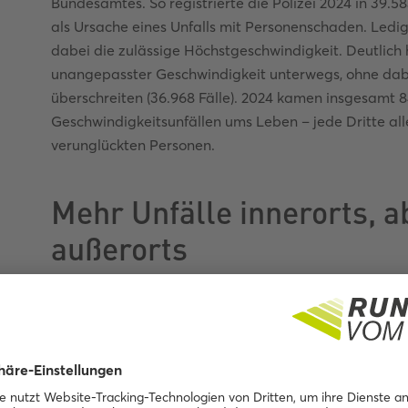
Bundesamtes. So registrierte die Polizei 2024 in 39.
als Ursache eines Unfalls mit Personenschaden. Ledig
dabei die zulässige Höchstgeschwindigkeit. Deutlich
unangepasster Geschwindigkeit unterwegs, ohne dab
überschreiten (36.968 Fälle). 2024 kamen insgesamt 
Geschwindigkeitsunfällen ums Leben – jede Dritte all
verunglückten Personen.
Mehr Unfälle innerorts, a
außerorts
Insgesamt kamen 1.855 Verkehrsteilnehmende außero
ums Leben. Das sind mehr als zwei Drittel aller Verke
die deutlich höheren Geschwindigkeiten, mit denen F
Während innerorts der „Zusammenstoß mit einem and
mit 30,1 Prozent die häufigste Unfallart war, war es