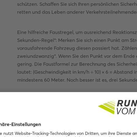
schützen. Schaffen Sie sich Ihren persönlichen Sicher
retten und das Leben anderer Verkehrsteilnehmende
Eine hilfreiche Faustregel, um ausreichend Reaktionsze
Sekunden-Regel“: Merken Sie sich einen Punkt am Str
vorausfahrende Fahrzeug diesen passiert hat. Zählen
zweiundzwanzig“. Wenn Sie den Punkt vor dem Ende de
gering. Die Faustformel zur Berechnung des Sicherhe
lautet: (Geschwindigkeit in km/h ÷ 10) × 6 = Abstand 
mindestens 60 Meter. Noch besser ist es, drei Sekun
Bei Tempo 100 legt ein F
Sekunde zurück
Viele Verkehrsteilnehmende überschätzen ihr Reakti