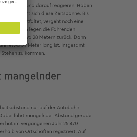
nis erkennen und darauf reagieren. Haben
 vervielfacht sich diese Zeitspanne. Bis
 Wirkung entfaltet, vergeht noch eine
 von 100 km/h legen die Fahrenden
recke von etwa 28 Metern zurück. Dann
ahn etwa 59 Meter lang ist. Insgesamt
m Stehen zu kommen.
rt mangelnder
rheitsabstand nur auf der Autobahn
e. Dabei führt mangelnder Abstand gerade
lizei hat im vergangenen Jahr 25.470
rhalb von Ortschaften registriert. Auf