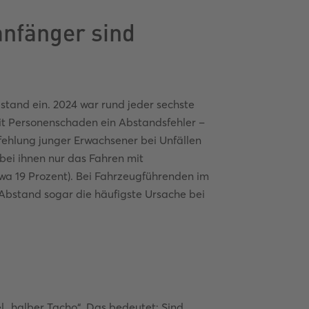
nfänger sind
stand ein. 2024 war rund jeder sechste
 mit Personenschaden ein Abstandsfehler –
rfehlung junger Erwachsener bei Unfällen
 bei ihnen nur das Fahren mit
wa 19 Prozent). Bei Fahrzeugführenden im
Abstand sogar die häufigste Ursache bei
 „halber Tacho“. Das bedeutet: Sind