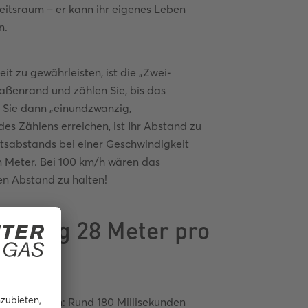
heitsraum – er kann ihr eigenes Leben
n.
it zu gewährleisten, ist die „Zwei-
aßenrand und zählen Sie, bis das
 Sie dann „einundzwanzig,
s Zählens erreichen, ist Ihr Abstand zu
itsabstands bei einer Geschwindigkeit
in Meter. Bei 100 km/h wären das
den Abstand zu halten!
ahrzeug 28 Meter pro
onsvermögen: Rund 180 Millisekunden