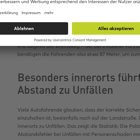
dauert es, bis durchschnittliche Fahrende ein Hinder
sie den Blick zuvor abgewendet oder waren abgelenkt,
das Pedal durchgetreten ist und die Bremse ihre volle
halbe bis ganze Sekunde. Bei einer Geschwindigkeit
innerhalb dieser gesamten Reaktionszeit eine Fahrst
erst beginnt der Bremsweg – der bei trockener Fahrb
benötigen die Fahrenden also etwa 87 Meter, um zu
Besonders innerorts füh
Abstand zu Unfällen
Viele Autofahrende glauben, dass der korrekte Siche
einzuhalten ist, bestenfalls noch auf der Landstraß
innerorts zu Unfällen. Das zeigt die Statistik: Die Po
Abstandsfehler bei Unfällen mit Personenschaden inne