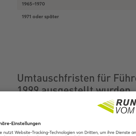
1965–1970
1971 oder später
Umtauschfristen für Führ
1999 ausgestellt wurden
Für den Umtausch von Führerscheinen mit einem Au
1. Januar 1999, ist das Ausstellungsjahr ausschlagge
Ausstellungsjahr