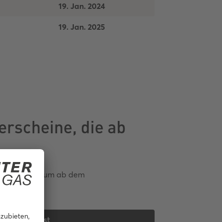
19. Jan. 2024
19. Jan. 2025
erscheine, die ab
sstellungsdatum ab dem
bend.
Umtauschfrist