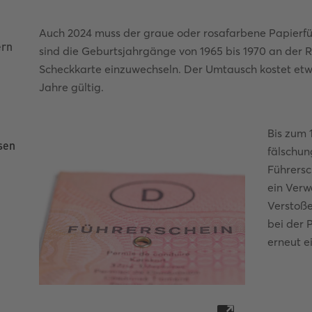
Auch 2024 muss der graue oder rosafarbene Papierf
ern
sind die Geburtsjahrgänge von 1965 bis 1970 an der Re
Scheckkarte einzuwechseln. Der Umtausch kostet etwa
Jahre gültig.
Bis zum 
sen
fälschun
Führersch
ein Verw
Verstoße
bei der 
erneut e