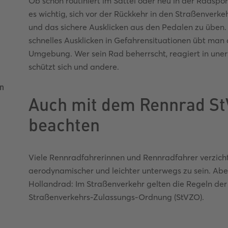
Ob schon routiniert im Sattel oder neu in der Radspo
es wichtig, sich vor der Rückkehr in den Straßenver
und das sichere Ausklicken aus den Pedalen zu üben
e
schnelles Ausklicken in Gefahrensituationen übt man 
Umgebung. Wer sein Rad beherrscht, reagiert in une
schützt sich und andere.
en
Auch mit dem Rennrad St
beachten
Viele Rennradfahrerinnen und Rennradfahrer verzichte
aerodynamischer und leichter unterwegs zu sein. Ab
Hollandrad: Im Straßenverkehr gelten die Regeln de
Straßenverkehrs-Zulassungs-Ordnung (StVZO).