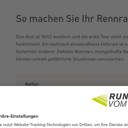
So machen Sie Ihr Rennra
Das Rad ist StVO-konform und die erste Tour steht an
funktioniert. Ein technisch einwandfreies Fahrrad ist e
Sicherheit anderer. Defekte Bremsen, mangelhafte B
können schnell gefährliche Situationen verursachen.
Reifen
Bremsen