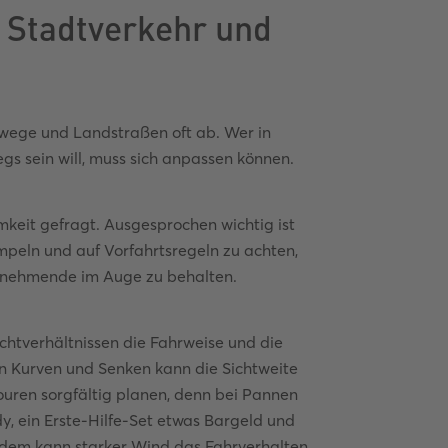
 Stadtverkehr und
dwege und Landstraßen oft ab. Wer in
s sein will, muss sich anpassen können.
mkeit gefragt. Ausgesprochen wichtig ist
peln und auf Vorfahrtsregeln zu achten,
lnehmende im Auge zu behalten.
ichtverhältnissen die Fahrweise und die
n Kurven und Senken kann die Sichtweite
Touren sorgfältig planen, denn bei Pannen
dy, ein Erste-Hilfe-Set etwas Bargeld und
erdem kann starker Wind das Fahrverhalten