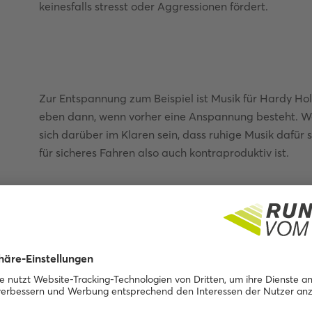
keinesfalls stresst oder Aggressionen fördert.
Zur Entspannung zum Beispiel ist Musik für Hardy Hol
eben dann, wenn vorher eine Anspannung besteht. Wer 
sich darüber im Klaren sein, dass ruhige Musik dafü
für sicheres Fahren also auch kontraproduktiv ist.
Das gilt umso mehr dann, wenn man sich auf einer mo
einem langen, geraden Reiseabschnitt.
Überhaupt: Musik zu hören, um sich bei Müdigkeit auf
Fahren, sagt Holte. „Das Beste ist: anhalten und schl
langfristig effizient.