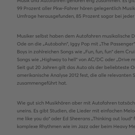
Musik und Autofahren gehören eng zusammen. Es gibt
99 Prozent aller Pkw-Fahrer hören gelegentlich Musik 
Umfrage herausgefunden, 85 Prozent sogar bei jeder 
Musiker selbst haben dem Autofahren musikalische D
Ode an die „Autobahn“, Iggy Pop mit „The Passenger“
Boys in zahlreichen Songs wie „Fun, fun, fun“ dem Crui
Songs wie „Highway to hell“ von AC/DC oder „Drive m
Seit gut 20 Jahren gilt das Auto als der beliebteste O
amerikanische Analyse 2012 fest, die alle relevante
zusammengeführt hat.
Wie gut sich Musikhören aber mit Autofahren tatsächl
uneins. Es gibt Studien, die Lieder mit einfachen Melo
me like you do“ oder Ed Sheerans „Thinking out loud“
komplexe Rhythmen wie im Jazz oder beim Heavy Meta