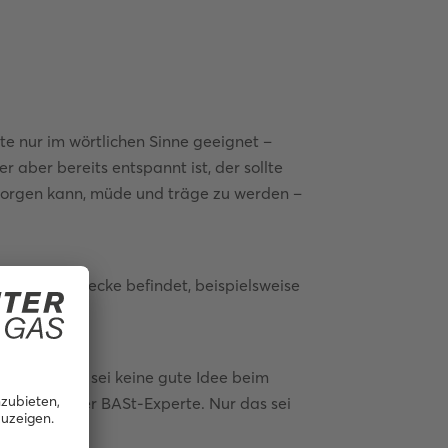
te nur im wörtlichen Sinne geeignet –
aber bereits entspannt ist, der sollte
r sorgen kann, müde und träge zu werden –
notonen Strecke befindet, beispielsweise
zuputschen, sei keine gute Idee beim
afen“, sagt der BASt-Experte. Nur das sei