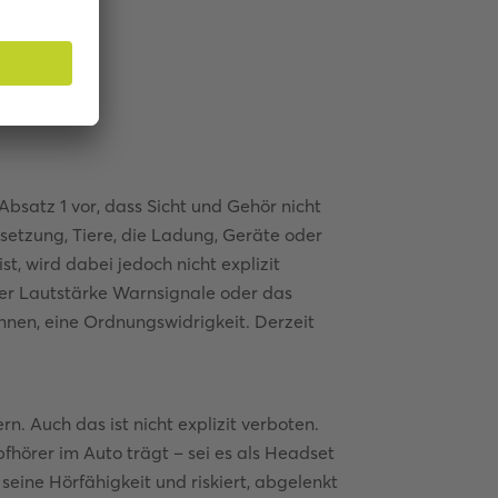
Absatz 1 vor, dass Sicht und Gehör nicht
setzung, Tiere, die Ladung, Geräte oder
st, wird dabei jedoch nicht explizit
der Lautstärke Warnsignale oder das
nen, eine Ordnungswidrigkeit. Derzeit
n. Auch das ist nicht explizit verboten.
pfhörer im Auto trägt – sei es als Headset
eine Hörfähigkeit und riskiert, abgelenkt