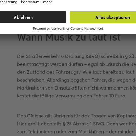
Wann Musik zu laut ist
Die Straßenverkehrs-Ordnung (StVO) schreibt in § 23 
beeinträchtigt werden dürfen – egal ob „durch die Be
den Zustand des Fahrzeugs.“ Wie laut bereits zu laut i
beschrieben. Allerdings begehen Fahrer, die wegen 
Martinshorn von Einsatzkräften nicht wahrnehmen kön
kostet die fällige Verwarnung den Fahrer 10 Euro.
Das Gleiche gilt übrigens für das Tragen von Kopfhörer
Hier greift ebenfalls § 23 Absatz 1 StVO. Denn wer Ko
zum Telefonieren oder zum Musikhören – der mindert s