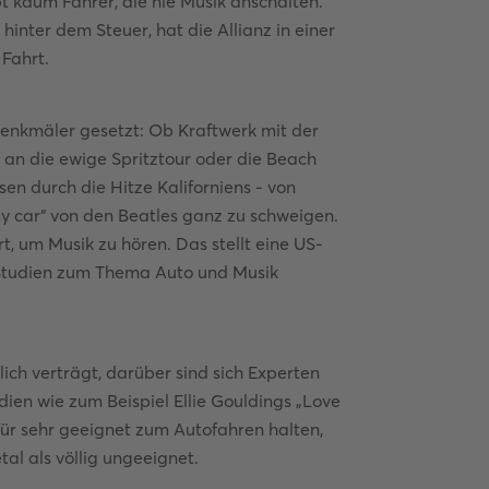
 kaum Fahrer, die nie Musik anschalten.
hinter dem Steuer, hat die Allianz in einer
Fahrt.
enkmäler gesetzt: Ob Kraftwerk mit der
 an die ewige Spritztour oder die Beach
sen durch die Hitze Kaliforniens - von
y car“ von den Beatles ganz zu schweigen.
rt, um Musik zu hören. Das stellt eine US-
n Studien zum Thema Auto und Musik
ich verträgt, darüber sind sich Experten
dien wie zum Beispiel Ellie Gouldings „Love
 für sehr geeignet zum Autofahren halten,
l als völlig ungeeignet.