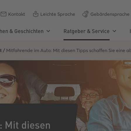
Kontakt
Leichte Sprache
Gebärdensprache
hen & Geschichten
Ratgeber & Service
Aktuelles
Artikelübersicht
Artikelübersicht
Alle Inhalte
t
/
Mitfahrende im Auto: Mit diesen Tipps schaffen Sie eine a
 Downloads
inden Sie
 Verhalten
d Quizzen
Presse
Schülerlotsinnen und -lotsen
Bußgeldkatalog
Perspektivwechsel
Aktionsmaterial
Einsatzkräfte schützen
Bremswegrechner
Verkehrsteilnehmer
Die Autobahnplakate
Schockmomente
Pumuckl
Unfallursachen
Wege zurück ins Leben
Das Gesetz der Straße
Perspektiven der
Landstraßen Quiz
Betroffenheit
Unfallatlas
Dooring-Quiz
: Mit diesen
Quiz zur StVO-Novelle