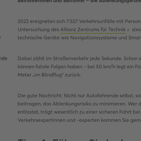
Beifahrerinnen und Beifahrer – die Ablenkungsgefahr
2023 ereigneten sich 7.527 Verkehrsunfälle mit Pers
Untersuchung des
Allianz Zentrums für Technik
stei
e
technische Geräte wie Navigationssysteme und Smar
emde
Dabei zählt im Straßenverkehr jede Sekunde. Scho
können fatale Folgen haben – bei 50 km/h legt ein F
Meter „im Blindflug“ zurück.
Die gute Nachricht: Nicht nur Autofahrende selbst, 
beitragen, das Ablenkungsrisiko zu minimieren. Wer d
entlastet, trägt wesentlich zu einer sicheren Fahrt be
Verkehrsexpertinnen und -experten kommen Sie gemei