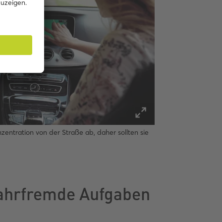
entration von der Straße ab, daher sollten sie
fahrfremde Aufgaben