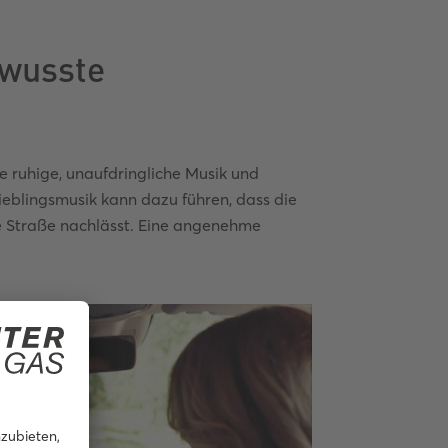
ewusste
 ruhige, unaufdringliche Musik und
ieblingsmusik kann dazu führen, dass die
e Straße nachlässt. Eine angenehme