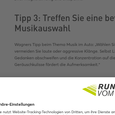
Tipp 3: Treffen Sie eine b
Musikauswahl
Wagners Tipp beim Thema Musik im Auto: „Wählen Sie
vermeiden Sie laute oder aggressive Klänge. Selbst L
Gedanken abschweifen und die Konzentration auf di
Geräuschkulisse fördert die Aufmerksamkeit.“