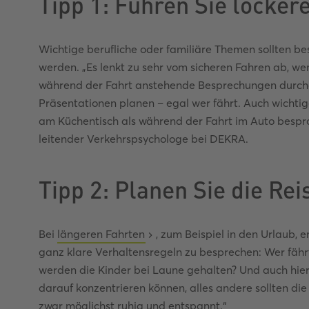
Tipp 1: Führen Sie locke
Wichtige berufliche oder familiäre Themen sollten be
werden. „Es lenkt zu sehr vom sicheren Fahren ab, w
während der Fahrt anstehende Besprechungen durch
Präsentationen planen – egal wer fährt. Auch wichti
am Küchentisch als während der Fahrt im Auto bespr
leitender Verkehrspsychologe bei DEKRA.
Tipp 2: Planen Sie die Re
Bei
längeren Fahrten
, zum Beispiel in den Urlaub, 
ganz klare Verhaltensregeln zu besprechen: Wer fä
werden die Kinder bei Laune gehalten? Und auch hier 
darauf konzentrieren können, alles andere sollten di
zwar möglichst ruhig und entspannt.“