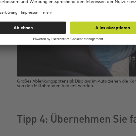
Großes Ablenkungspotenzial: Displays im Auto ziehen die Konz
von den Mitfahrenden bedient werden.
Tipp 4: Übernehmen Sie 