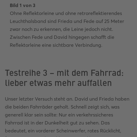
Bild
1
von
3
Bild
50
Ohne Reflektorleine und ohne retroreflektierendes
Aus 
von
Leuchthalsband sind Frieda und Fede auf 25 Meter
Hund
zwar noch zu erkennen, die Leine jedoch nicht.
erke
Zwischen Fede und David hingegen schafft die
Bild
Reflektorleine eine sichtbare Verbindung.
retr
Testreihe 3 – mit dem Fahrrad:
lieber etwas mehr auffallen
Unser letzter Versuch steht an. David und Frieda haben
die beiden Fahrräder geholt. Schnell zeigt sich, was
generell klar sein sollte: Nur ein verkehrssicheres
Fahrrad ist in der Dunkelheit gut zu sehen. Das
bedeutet, ein vorderer Scheinwerfer, rotes Rücklicht,