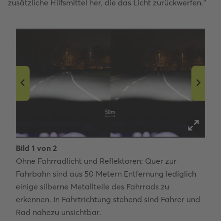
zusätzliche Hilfsmittel her, die das Licht zurückwerfen.“
Bild
1
von
2
Bild
 das
Ohne Fahrradlicht und Reflektoren: Quer zur
Ein 
hen.
Fahrbahn sind aus 50 Metern Entfernung lediglich
bele
einige silberne Metallteile des Fahrrads zu
erkennen. In Fahrtrichtung stehend sind Fahrer und
Rad nahezu unsichtbar.