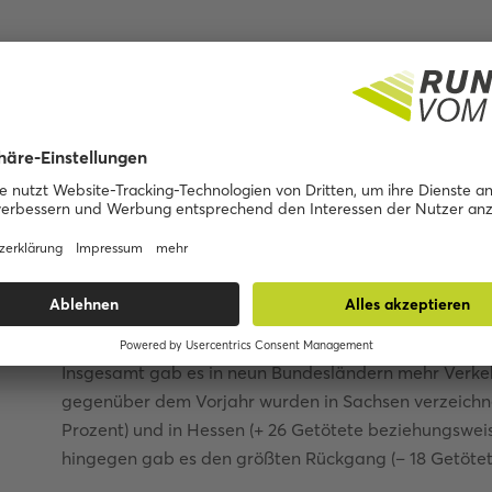
Sachsen-Anhalt hat die m
Verkehrstoten gemessen 
Einwohnerzahl
Statistisch gesehen war Sachsen-Anhalt das Bundesl
Verkehrsteilnehmern in 2018 (63 Getötete pro eine Mil
Brandenburg (57 Getötete pro eine Millionen Einwo
Niedersachen (jeweils 53 Getötete pro eine Million Ei
Insgesamt gab es in neun Bundesländern mehr Verkeh
gegenüber dem Vorjahr wurden in Sachsen verzeichne
Prozent) und in Hessen (+ 26 Getötete beziehungswei
hingegen gab es den größten Rückgang (– 18 Getötet