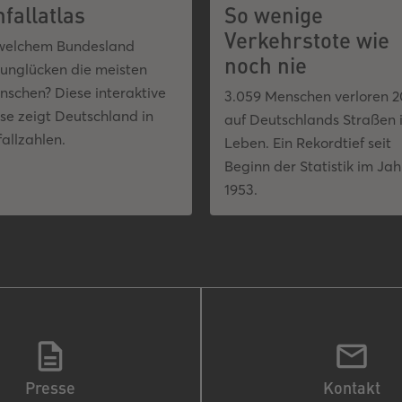
fallatlas
So wenige
Verkehrstote wie
 welchem Bundesland
noch nie
runglücken die meisten
nschen? Diese interaktive
3.059 Menschen verloren 2
se zeigt Deutschland in
auf Deutschlands Straßen 
allzahlen.
Leben. Ein Rekordtief seit
Beginn der Statistik im Jah
1953.
Presse
Kontakt