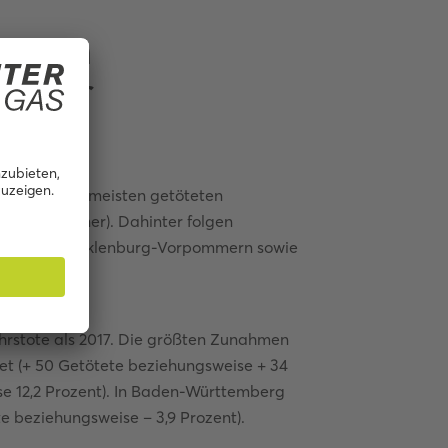
eisten
an der
and mit den meisten getöteten
lion Einwohner). Dahinter folgen
hner) und Mecklenburg-Vorpommern sowie
nwohner).
rstote als 2017. Die größten Zunahmen
t (+ 50 Getötete beziehungsweise + 34
se 12,2 Prozent). In Baden-Württemberg
e beziehungsweise – 3,9 Prozent).