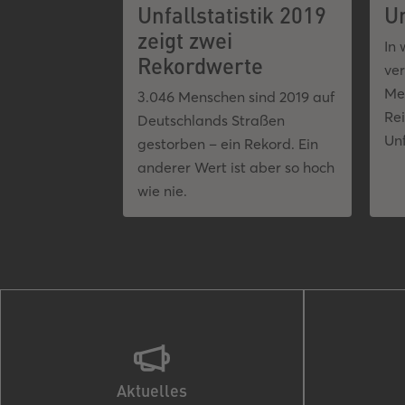
Unfallstatistik 2019
Un
zeigt zwei
In
Rekordwerte
ve
Me
3.046 Menschen sind 2019 auf
Rei
Deutschlands Straßen
Unf
gestorben – ein Rekord. Ein
anderer Wert ist aber so hoch
wie nie.
Aktuelles