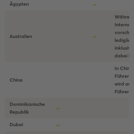
Ägypten
Während
Internat
vorschre
Australien
lediglic
inklusiv
dabei h
In China
Führersc
China
wird aus
Führersc
Dominikanische
Republik
Dubai