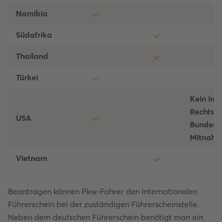
Namibia
Südafrika
Thailand
Türkei
Kein int
Rechtsla
USA
Bundesst
Mitnahm
Vietnam
Beantragen können Pkw-Fahrer den Internationalen
Führerschein bei der zuständigen Führerscheinstelle.
Neben dem deutschen Führerschein benötigt man ein