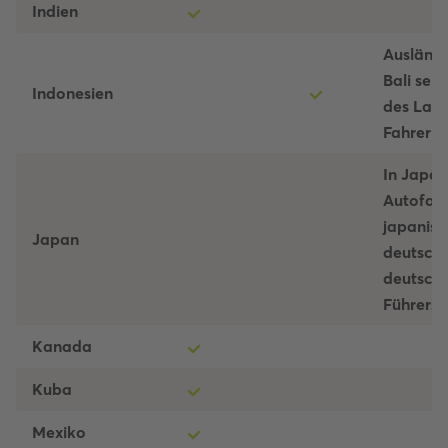
Indien
Auslände
Bali selb
Indonesien
des Land
Fahrer g
In Japan
Autofahr
japanisc
Japan
deutsche
deutsche
Führersch
Kanada
Kuba
Mexiko