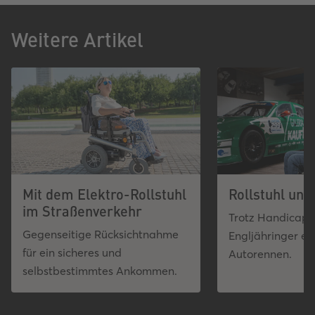
Weitere Artikel
Mit dem Elektro-Rollstuhl
Rollstuhl un
im Straßenverkehr
Trotz Handicap 
Gegenseitige Rücksichtnahme
Engljähringer er
für ein sicheres und
Autorennen.
selbstbestimmtes Ankommen.