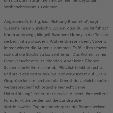
um sich dann zusammen mit der kleinen Leyla dem
Weihnachtsbaum zu widmen..
Angeschnallt, fertig, los: „Richtung Bauernhof“, sagt
Susanne ihrem Enkelsohn. „Schön, dass du uns hinfährst.“
Kaum unterwegs, klingelt Susannes Handy in der Tasche,
sie beginnt zu plaudern. Währenddessen kneift Vincent
immer wieder die Augen zusammen. Es fällt ihm schwer,
sich auf die Straße zu konzentrieren. Das Kichern seiner
Oma versucht er auszublenden. Aber keine Chance.
Susanne lenkt ihn zu sehr ab. Plötzlich blinkt er rechts
und stellt den Motor aus. Sie legt verwundert auf. „Dein
Gespräch lenkt mich total ab. Kannst du vielleicht später
weitersprechen? Ich brauche hier echt deine
Unterstützung“, erklärt der nervöse Vincent. Ihre weitere
Fahrt führt die beiden auf die Landstraße
statdauswärts. Eng aneinandergereihte Bäume weisen