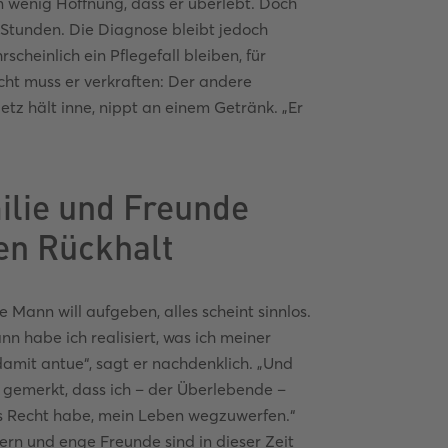
 wenig Hoffnung, dass er überlebt. Doch
 Stunden. Die Diagnose bleibt jedoch
cheinlich ein Pflegefall bleiben, für
ht muss er verkraften: Der andere
etz hält inne, nippt an einem Getränk. „Er
ilie und Freunde
en Rückhalt
e Mann will aufgeben, alles scheint sinnlos.
nn habe ich realisiert, was ich meiner
damit antue“, sagt er nachdenklich. „Und
 gemerkt, dass ich – der Überlebende –
s Recht habe, mein Leben wegzuwerfen.“
tern und enge Freunde sind in dieser Zeit