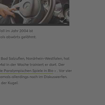
ll im Jahr 2004 ist
Bild
2
von
5
als abwärts gelähmt.
P
n Bad Salzuflen, Nordrhein-Westfalen, hat
al in der Woche trainiert er dort. Der
die Paralympischen Spiele in Rio
. Vor vier
damals allerdings noch im Diskuswerfen.
 der Kugel.