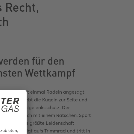
s Recht,
ch
werden für den
hsten Wettkampf
o ist aber erst einmal Radeln angesagt:
n Dietz schiebt die Kugeln zur Seite und
 seinem Handgelenksschutz. Der
schluss löst sich mit einem Ratschen. Sport
n immer seine größte Leidenschaft
 sagt er, steigt aufs Trimmrad und tritt in