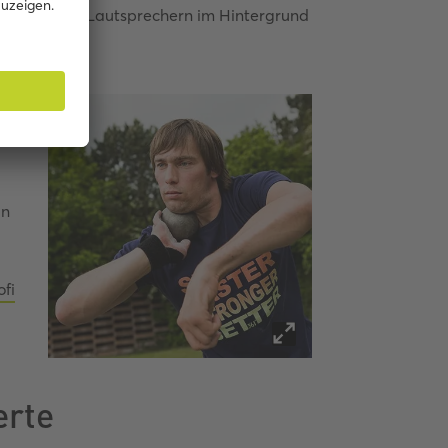
le. Aus den Lautsprechern im Hintergrund
opmusik.
an
ofi
erte