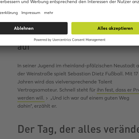
die Peda
klingt P
Begeisterter Sportler von klein
auf
In seiner Jugend im rheinland-pfälzischen Neustadt 
der Weinstraße spielt Sebastian Dietz Fußball. Mit 17
Jahren wird das vielversprechende Talent
Vertragsamateur. Schnell steht für
ihn fest, dass er Pr
werden will.
„Und ich war auf einem guten Weg
dahin“, erzählt er.
Der Tag, der alles veränd