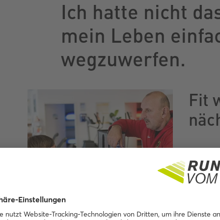
Ich hatte nicht da
mein Leben einfa
wegzuwerfen.
Fit 
näc
Im Studi
Sebastia
zieht an
Klettver
sei scho
gewesen,