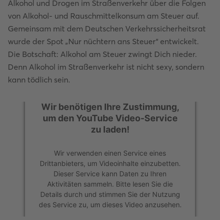
Alkohol und Drogen im Straßenverkehr über die Folgen
von Alkohol- und Rauschmittelkonsum am Steuer auf.
Gemeinsam mit dem Deutschen Verkehrssicherheitsrat
wurde der Spot „Nur nüchtern ans Steuer“ entwickelt.
Die Botschaft: Alkohol am Steuer zwingt Dich nieder.
Denn Alkohol im Straßenverkehr ist nicht sexy, sondern
kann tödlich sein.
Wir benötigen Ihre Zustimmung,
Wir benötigen Ihre Zustimmung,
um den YouTube Video-Service
um den YouTube Video-Service
zu laden!
zu laden!
Wir verwenden einen Service eines
Wir verwenden einen Service eines
Drittanbieters, um Videoinhalte einzubetten.
Drittanbieters, um Videoinhalte einzubetten.
Dieser Service kann Daten zu Ihren
Dieser Service kann Daten zu Ihren
Aktivitäten sammeln. Bitte lesen Sie die
Aktivitäten sammeln. Bitte lesen Sie die
Details durch und stimmen Sie der Nutzung
Details durch und stimmen Sie der Nutzung
des Service zu, um dieses Video anzusehen.
des Service zu, um dieses Video anzusehen.