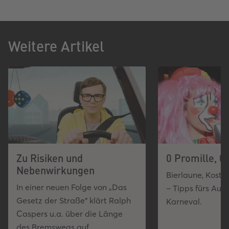
Mehr Informationen
Mehr Informationen
Akzeptieren
Akzeptieren
Weitere Artikel
powered by
powered by
Usercentrics Consent
Usercentrics Consent
Management Platform
Management Platform
Zu Risiken und
0 Promille, 
Nebenwirkungen
Bierlaune, Kostü
In einer neuen Folge von „Das
– Tipps fürs Aut
Gesetz der Straße“ klärt Ralph
Karneval.
Caspers u.a. über die Länge
des Bremswegs auf.