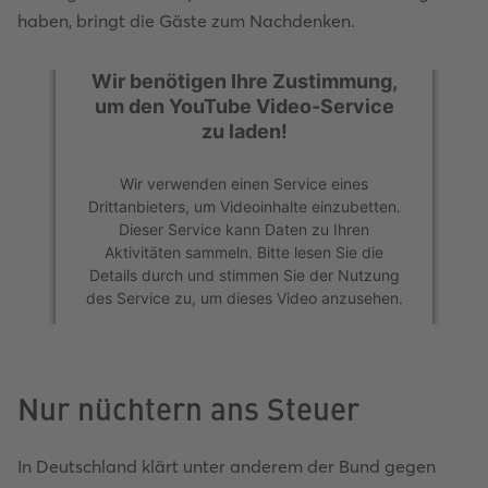
haben, bringt die Gäste zum Nachdenken.
Wir benötigen Ihre Zustimmung,
Wir benötigen Ihre Zustimmung,
um den YouTube Video-Service
um den YouTube Video-Service
zu laden!
zu laden!
Wir verwenden einen Service eines
Wir verwenden einen Service eines
Drittanbieters, um Videoinhalte einzubetten.
Drittanbieters, um Videoinhalte einzubetten.
Dieser Service kann Daten zu Ihren
Dieser Service kann Daten zu Ihren
Aktivitäten sammeln. Bitte lesen Sie die
Aktivitäten sammeln. Bitte lesen Sie die
Details durch und stimmen Sie der Nutzung
Details durch und stimmen Sie der Nutzung
des Service zu, um dieses Video anzusehen.
des Service zu, um dieses Video anzusehen.
Mehr Informationen
Mehr Informationen
Nur nüchtern ans Steuer
Akzeptieren
Akzeptieren
powered by
powered by
Usercentrics Consent
Usercentrics Consent
In Deutschland klärt unter anderem der Bund gegen
Management Platform
Management Platform