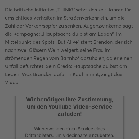
Die britische Initiative „THINK!“ setzt sich seit Jahren für
umsichtiges Verhalten im Straßenverkehr ein, um die
Zahl der Verkehrsopfer zu senken. Augenzwinkernd sagt
die Kampagne: „Hauptsache du bist am Leben“. Im
Mittelpunkt des Spots „But Alive“ steht Brendon, der sich
nach zwei Gläsern Wein weigert, seine Frau im
strömenden Regen vom Bahnhof abzuholen, da er einen
Unfall befürchtet. Sein Credo: Hauptsache du bist am
Leben. Was Brandon dafür in Kauf nimmt, zeigt das
Video.
Wir benötigen Ihre Zustimmung,
Wir benötigen Ihre Zustimmung,
um den YouTube Video-Service
um den YouTube Video-Service
zu laden!
zu laden!
Wir verwenden einen Service eines
Wir verwenden einen Service eines
Drittanbieters, um Videoinhalte einzubetten.
Drittanbieters, um Videoinhalte einzubetten.