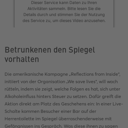
Dieser Service kann Daten zu Ihren
Dieser Service kann Daten zu Ihren
Aktivitäten sammeln. Bitte lesen Sie die
Aktivitäten sammeln. Bitte lesen Sie die
Details durch und stimmen Sie der Nutzung
Details durch und stimmen Sie der Nutzung
des Service zu, um dieses Video anzusehen.
des Service zu, um dieses Video anzusehen.
Mehr Informationen
Mehr Informationen
Betrunkenen den Spiegel
Akzeptieren
Akzeptieren
vorhalten
powered by
powered by
Usercentrics Consent
Usercentrics Consent
Management Platform
Management Platform
Die amerikanische Kampagne „Reflections from Inside“,
initiiert von der Organisation „We save lives“, will wach
rütteln, indem sie zeigt, welche Folgen es hat, sich unter
Alkoholeinfluss hinters Steuer zu setzen. Dafür greift die
Aktion direkt am Platz des Geschehens ein: In einer Live-
Schalte kommen Besucher einer Bar auf der
Herrentoilette im Spiegel überraschenderweise mit
Gefängnissen ins Gespräch. Was diese ihnen zu sagen