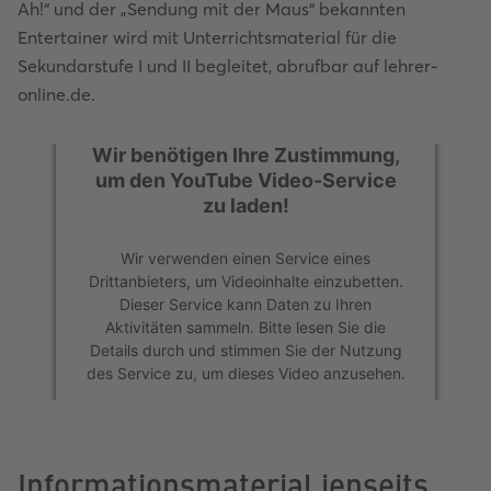
Ah!“ und der „Sendung mit der Maus“ bekannten
Entertainer wird mit Unterrichtsmaterial für die
Sekundarstufe I und II begleitet, abrufbar auf lehrer-
online.de.
Wir benötigen Ihre Zustimmung,
Wir benötigen Ihre Zustimmung,
um den YouTube Video-Service
um den YouTube Video-Service
zu laden!
zu laden!
Wir verwenden einen Service eines
Wir verwenden einen Service eines
Drittanbieters, um Videoinhalte einzubetten.
Drittanbieters, um Videoinhalte einzubetten.
Dieser Service kann Daten zu Ihren
Dieser Service kann Daten zu Ihren
Aktivitäten sammeln. Bitte lesen Sie die
Aktivitäten sammeln. Bitte lesen Sie die
Details durch und stimmen Sie der Nutzung
Details durch und stimmen Sie der Nutzung
des Service zu, um dieses Video anzusehen.
des Service zu, um dieses Video anzusehen.
Mehr Informationen
Mehr Informationen
Informationsmaterial jenseits
Akzeptieren
Akzeptieren