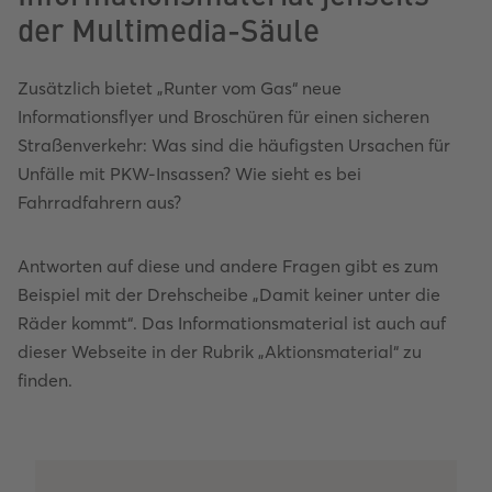
der Multimedia-Säule
powered by
powered by
Usercentrics Consent
Usercentrics Consent
Management Platform
Management Platform
Zusätzlich bietet „Runter vom Gas“ neue
Informationsflyer und Broschüren für einen sicheren
Straßenverkehr: Was sind die häufigsten Ursachen für
Unfälle mit PKW-Insassen? Wie sieht es bei
Fahrradfahrern aus?
Antworten auf diese und andere Fragen gibt es zum
Beispiel mit der Drehscheibe „Damit keiner unter die
Räder kommt“. Das Informationsmaterial ist auch auf
dieser Webseite in der Rubrik „Aktionsmaterial“ zu
finden.