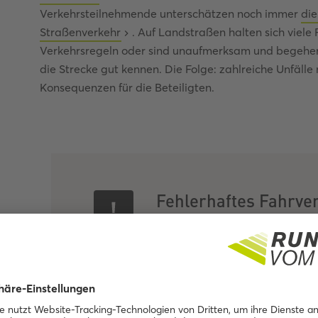
Verkehrsteilnehmende unterschätzen noch immer
die
Straßenverkehr
. Auf Landstraßen halten sich viel
Verkehrsregeln oder sind unaufmerksam und begehen l
die Strecke gut kennen. Die Folge: zahlreiche Unfälle 
Konsequenzen für die Beteiligten.
Fehlerhaftes Fahrver
Landstraßen:
Fahren unter Alkoholeinfluss
Fahren mit nicht angepasster Geschwi
zu geringer Abstand zu anderen Fahr