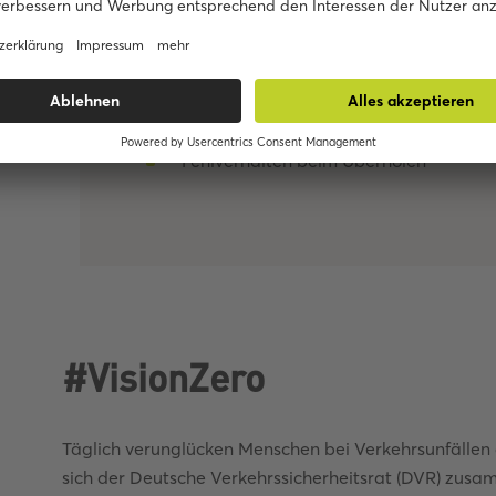
mangelnde Aufmerksamkeit für schwier
Witterungseinflüsse oder Tiere auf der
Fehler beim Abbiegen oder Wenden
Nichtbeachten der Vorfahrt
Fehlverhalten beim Überholen
#VisionZero
Täglich verunglücken Menschen bei Verkehrsunfällen 
sich der Deutsche Verkehrssicherheitsrat (DVR) zusa