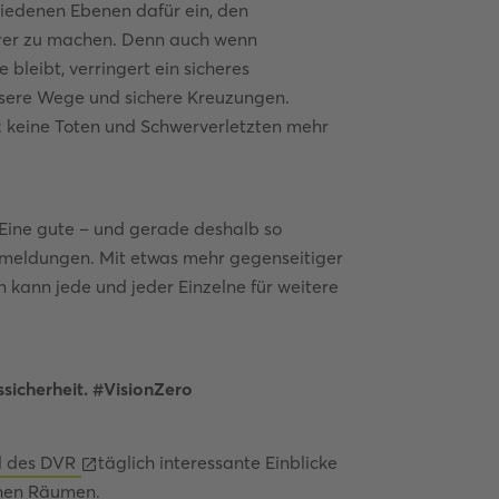
hiedenen Ebenen dafür ein, den
erer zu machen. Denn auch wenn
 bleibt, verringert ein sicheres
ssere Wege und sichere Kreuzungen.
: keine Toten und Schwerverletzten mehr
 Eine gute – und gerade deshalb so
llmeldungen. Mit etwas mehr gegenseitiger
 kann jede und jeder Einzelne für weitere
ssicherheit. #VisionZero
l des DVR
täglich interessante Einblicke
chen Räumen.