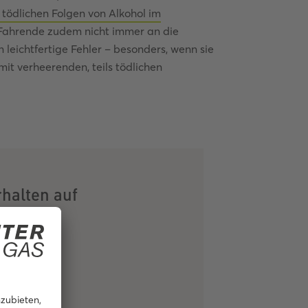
 tödlichen Folgen von Alkohol im
e Fahrende zudem nicht immer an die
eichtfertige Fehler – besonders, wenn sie
mit verheerenden, teils tödlichen
halten auf
ndigkeit
zeugen