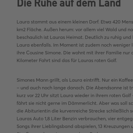
Die Ruhe auf dem Land
Laura stammt aus einem kleinen Dorf. Etwa 420 Mensc
km2 Fläche. Außen herum: vor allem viel Wald und n
beschaulich ist Lauras Heimat. Deutlich zu ruhig und
Laura ebenfalls. Im Moment ist zudem noch weniger lo
ihre Cousine Simone. Die wohnt mit ihrer Familie nur d
Kilometer Fahrt sind das für Lauras roten Golf.
Simones Mann grillt, als Laura eintrifft. Nur ein Kaff
– und auch noch lange danach. Die Abendsonne ist tr
kurz vor 22 Uhr sitzt Laura wieder in ihrem roten Gol
fährt sie nicht gerne im Dämmerlicht. Aber was soll 
die Abiturientin die kurvenreiche Strecke schließlich 
Lauras Auto 1,8 Liter Benzin verbrauchen, vier en
Songs ihrer Lieblingsband abspielen, 13 Kreuzungen