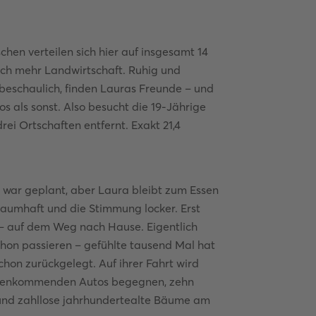
hen verteilen sich hier auf insgesamt 14
och mehr Landwirtschaft. Ruhig und
 beschaulich, finden Lauras Freunde – und
s als sonst. Also besucht die 19-Jährige
rei Ortschaften entfernt. Exakt 21,4
ee war geplant, aber Laura bleibt zum Essen
aumhaft und die Stimmung locker. Erst
f – auf dem Weg nach Hause. Eigentlich
schon passieren – gefühlte tausend Mal hat
schon zurückgelegt. Auf ihrer Fahrt wird
tgegenkommenden Autos begegnen, zehn
 und zahllose jahrhundertealte Bäume am