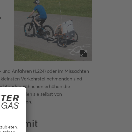
o
 und Anfahren (1.224) oder im Missachten
ie kleinsten Verkehrsteilnehmenden sind
uchtenden Fähnchen erhöhen die
rer. So werden sie selbst von
itzen, gesehen.
Ampel mit