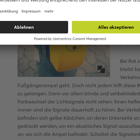
Akus
blin
seh
Men
Bei Rot 
bleibt b
Verkehrs
Fußgängerampel geht. Doch nicht jedem hilft diese Re
zu gelangen. Denn vor allem blinde und sehbehinde
Farbwechsel der Lichtsignale nicht sehen. Ihnen helf
immer sind die Signale dauerhaft zu hören. Bei Verk
befinden sich gelbe Kästchen, an deren Unterseite sic
gedrückt werden, um ein akustisches Signal auszulöse
an, wo sich die Ampel befindet. Schaltet die Signala