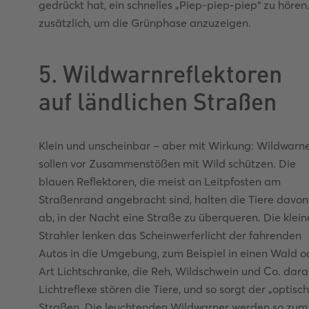
gedrückt hat, ein schnelles „Piep-piep-piep“ zu hören
zusätzlich, um die Grünphase anzuzeigen.
5. Wildwarnreflektoren
auf ländlichen Straßen
Klein und unscheinbar – aber mit Wirkung: Wildwarn
sollen vor Zusammenstößen mit Wild schützen. Die
blauen Reflektoren, die meist an Leitpfosten am
Straßenrand angebracht sind, halten die Tiere davon
ab, in der Nacht eine Straße zu überqueren. Die klei
Strahler lenken das Scheinwerferlicht der fahrenden
Autos in die Umgebung, zum Beispiel in einen Wald o
Art Lichtschranke, die Reh, Wildschwein und Co. daran
Lichtreflexe stören die Tiere, und so sorgt der „optis
Straßen. Die leuchtenden Wildwarner werden so zum 