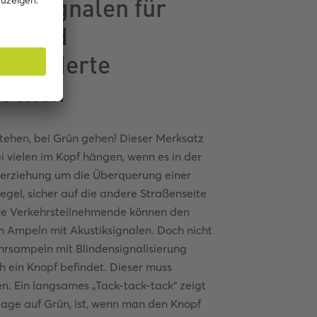
tiksignalen für
de und
behinderte
schen
stehen, bei Grün gehen! Dieser Merksatz
ei vielen im Kopf hängen, wenn es in der
erziehung um die Überquerung einer
gel, sicher auf die andere Straßenseite
rte Verkehrsteilnehmende können den
en Ampeln mit Akustiksignalen. Doch nicht
ehrsampeln mit Blindensignalisierung
h ein Knopf befindet. Dieser muss
n. Ein langsames „Tack-tack-tack“ zeigt
nlage auf Grün, ist, wenn man den Knopf