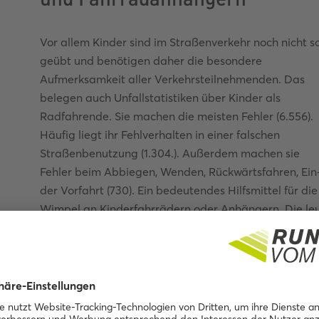
Vor allem Kinder sind im Straßenverkehr noch nicht s
geübt und benötigen daher die besondere
Aufmerksamkeit aller Verkehrsteilnehmenden. Das
belegen auch Unfallstatistiken über Kinder als
Radfahrende. Sie machen die meisten Fehler (6.556).
Häufig liegt ihr Fehlverhalten in einer falschen
Straßenbenutzung (1.304.). Außerdem machen sie
Fehler beim Abbiegen, Wenden, Rückwärtsfahren, Ein-
der Vorfahrt (730). Ein bedeutendes Hilfsmittel für d
Wimpel an Kinderfahrrädern oder Anhängern. Die le
Sichtbarkeit der kleinsten Radfahrerinnen und Radfah
Kraftfahrzeugführenden, die erhöht über der Straße s
4. 