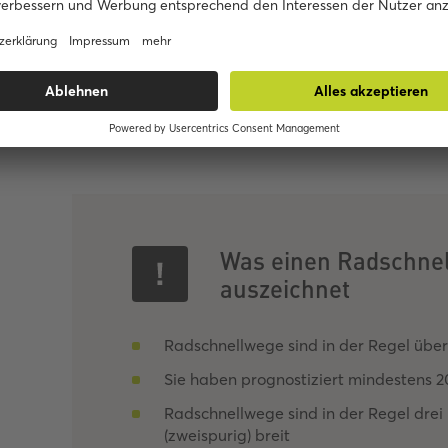
Das neu eingeführte Zeichen 350.1 kennzeichnet Radschnell
Was einen Radschne
auszeichnet
Radschnellwege sind in der Regel über
Sie haben prognostiziert mindestens 2
Radschnellwege sind in der Regel drei 
(zweispurig) breit