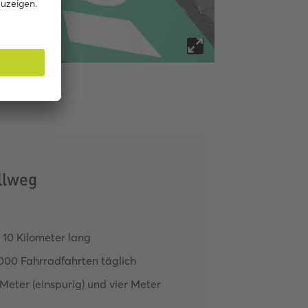
wege.
llweg
 10 Kilometer lang
000 Fahrradfahrten täglich
Meter (einspurig) und vier Meter