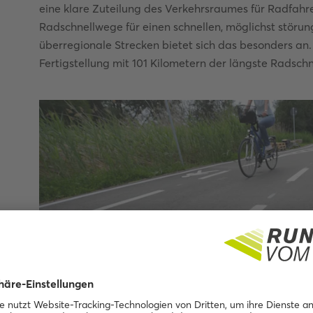
eine klare Zuteilung des Verkehrsraumes für Radfahrer
Radschnellwege für einen schnellen, möglichst störun
überregionale Strecken bietet sich das besonders an.
Fertigstellung mit 101 Kilometern der längste Radsch