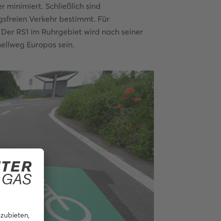
 minimiert. Schließlich sind
gsfreien Verkehr bestimmt. Für
 Der RS1 im Ruhrgebiet wird nach seiner
nellweg Europas sein.