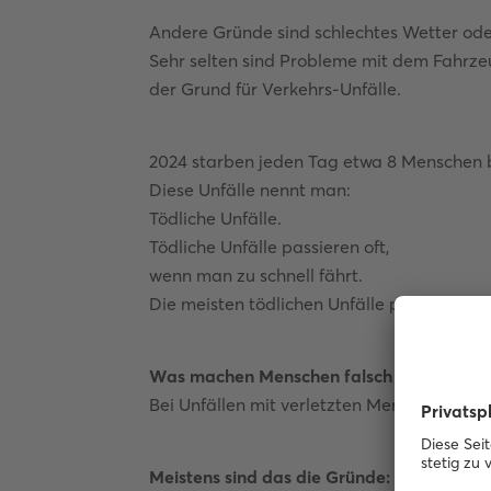
Andere Gründe sind schlechtes Wetter ode
Sehr selten sind Probleme mit dem Fahrz
der Grund für Verkehrs-Unfälle.
2024 starben jeden Tag etwa 8 Menschen b
Diese Unfälle nennt man:
Tödliche Unfälle.
Tödliche Unfälle passieren oft,
wenn man zu schnell fährt.
Die meisten tödlichen Unfälle passieren a
Was machen Menschen falsch im Straßen-
Bei Unfällen mit verletzten Menschen gibt 
Meistens sind das die Gründe: