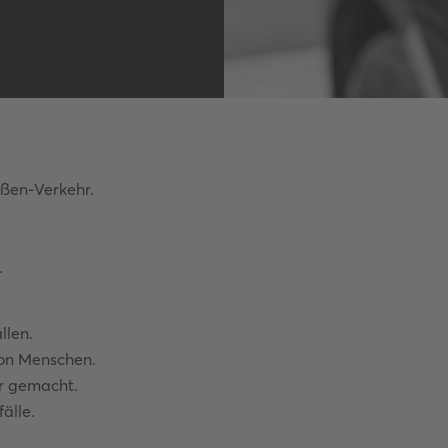
Autobahnquiz
Pkw-Fahrrad-Quiz
Verkehrszeichen-Quiz
aßen-Verkehr.
.
llen.
von Menschen.
er gemacht.
älle.