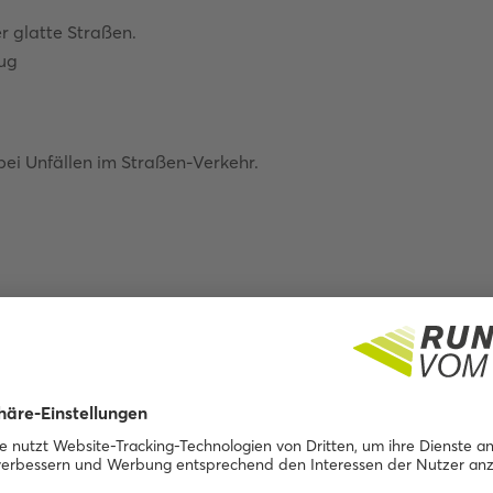
r glatte Straßen.
eug
ei Unfällen im Straßen-Verkehr.
uf Landstraßen.
Verkehr?
es viele Gründe.