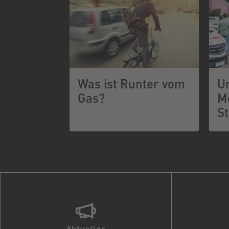
Was ist Runter vom
Un
Gas?
M
S
Aktuelles