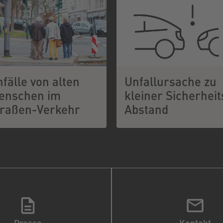
fälle von alten
Unfallursache zu
enschen im
kleiner Sicherheit
traßen-Verkehr
Abstand
Presse
Kontakt