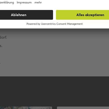
darf.
s.
.